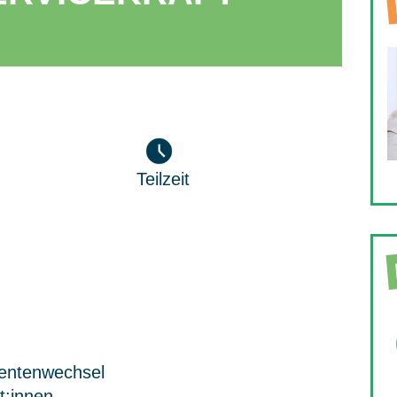
Teilzeit
ientenwechsel
t:innen